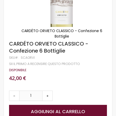
CARDÉTO ORVIETO CLASSICO - Confezione 6
Bottiglie
Vai
CARDÉTO ORVIETO CLASSICO -
all'inizio
Confezione 6 Bottiglie
della
galleria
SKU
SCAORVI
di
SII IL PRIMO A RECENSIRE QUESTO PRODOTTO
immagini
DISPONIBILE
42,00 €
-
+
AGGIUNGI AL CARRELLO