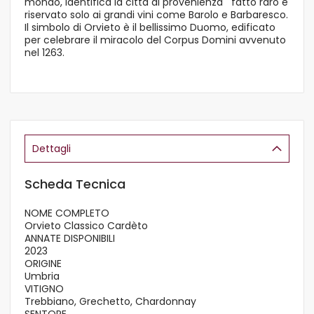
mondo, identifica la città di provenienza fatto raro e
riservato solo ai grandi vini come Barolo e Barbaresco.
Il simbolo di Orvieto è il bellissimo Duomo, edificato
per celebrare il miracolo del Corpus Domini avvenuto
nel 1263.
Dettagli
Scheda Tecnica
NOME COMPLETO
Orvieto Classico Cardèto
ANNATE DISPONIBILI
2023
ORIGINE
Umbria
VITIGNO
Trebbiano, Grechetto, Chardonnay
SENTORE