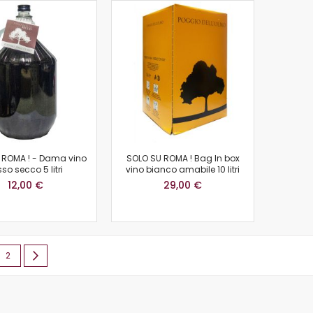
 ROMA ! - Dama vino
SOLO SU ROMA ! Bag In box
sso secco 5 litri
vino bianco amabile 10 litri
12,00 €
29,00 €
a
almente stai leggendo la pagina
Pagina
Pagina
Successivo
2