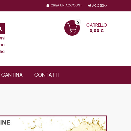
CREA UN ACCOUNT
ACCEDI
0
CARRELLO
CERCA
0,00 €
oni
ma
lia
A CANTINA
CONTATTI