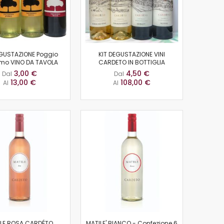
EGUSTAZIONE Poggio
KIT DEGUSTAZIONE VINI
lmo VINO DA TAVOLA
CARDETO IN BOTTIGLIA
3,00 €
4,50 €
Dal
Dal
13,00 €
108,00 €
Al
Al
LE ROSA CARDÉTO
MATILE' BIANCO - Confezione 6