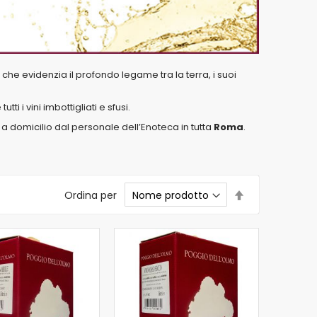
” che evidenzia il profondo legame tra la terra, i suoi
ti i vini imbottigliati e sfusi.
 a domicilio dal personale dell’Enoteca in tutta
Roma
.
Imposta
Ordina per
la
direzione
decrescente