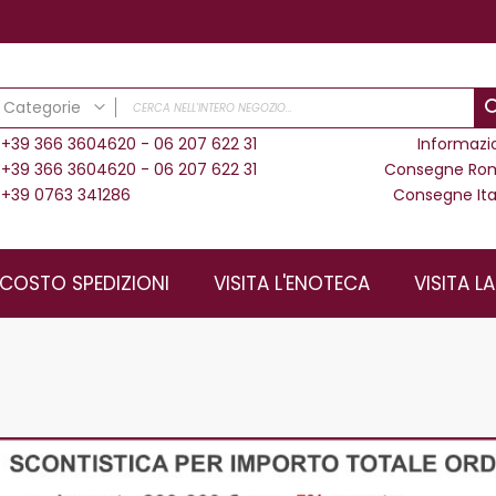
Categorie
+39 366 3604620 - 06 207 622 31
Informazi
CATEGORIE
+39 366 3604620 - 06 207 622 31
Consegne Ro
Vini Cardèto
+39 0763 341286
Consegne Ita
Vini Bianchi
Vini Rosati
Vini Rossi
COSTO SPEDIZIONI
VISITA L'ENOTECA
VISITA L
Kit Degustazione
BAG IN BOX
SOLO SU ROMA - Dame Vino da Tavola