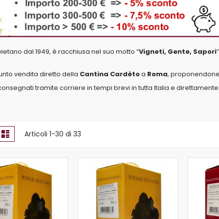
rvietano dal 1949, è racchiusa nel suo motto “
Vigneti, Gente, Sapori
unto vendita diretto della
Cantina Cardèto
a
Roma
, proponendone tut
nsegnati tramite corriere in tempi brevi in tutta Italia e direttamente
Mostra
glia
Lista
Articoli
1
-
30
di
33
come