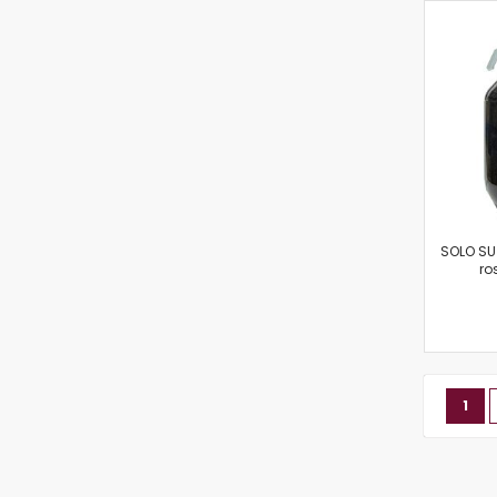
SOLO SU
ro
Pagin
Attu
1