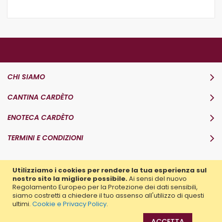
CHI SIAMO
CANTINA CARDÈTO
ENOTECA CARDÈTO
TERMINI E CONDIZIONI
Utilizziamo i cookies per rendere la tua esperienza sul
nostro sito la migliore possibile.
Ai sensi del nuovo
Regolamento Europeo per la Protezione dei dati sensibili,
Copyright © 2019 - 2022 Enoteca Cardéto | Via di Tor
siamo costretti a chiedere il tuo assenso all'utilizzo di questi
Vergata 10 - 00133 Roma | P. IVA 11799711004
ultimi.
Cookie e Privacy Policy
.
ACCETTA