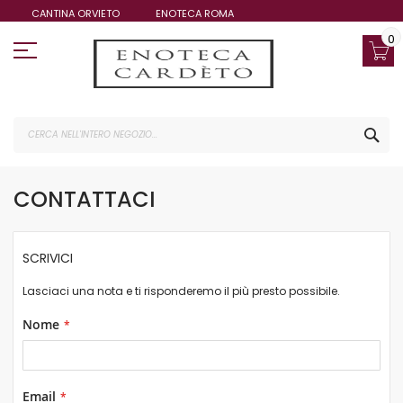
Salta
CANTINA ORVIETO
ENOTECA ROMA
al
contenuto
0
CE
CONTATTACI
SCRIVICI
Lasciaci una nota e ti risponderemo il più presto possibile.
Nome
Email