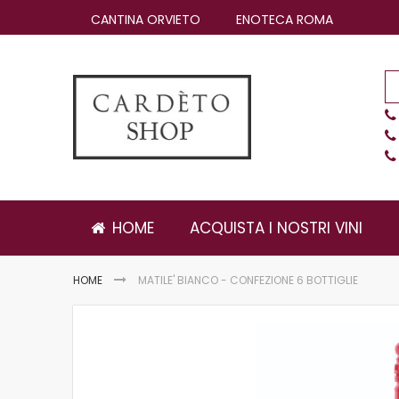
Salta
CANTINA ORVIETO
ENOTECA ROMA
al
contenuto
HOME
ACQUISTA I NOSTRI VINI
HOME
MATILE' BIANCO - CONFEZIONE 6 BOTTIGLIE
Vai
alla
fine
della
galleria