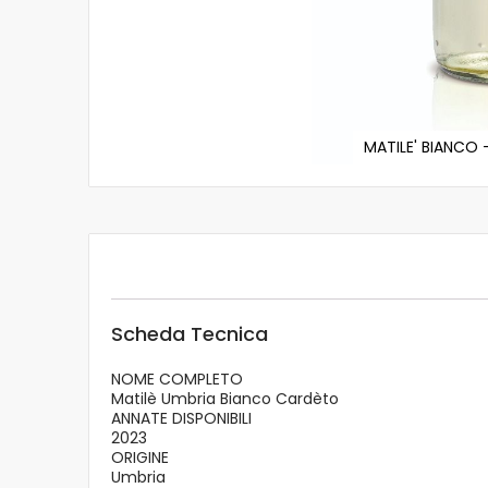
MATILE' BIANCO -
Vai
all'inizio
della
galleria
di
immagini
Scheda Tecnica
NOME COMPLETO
Matilè Umbria Bianco Cardèto
ANNATE DISPONIBILI
2023
ORIGINE
Umbria