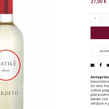
27,00 €
-
AGGIU
Anteprim
Descrizion
Un vino fr
colore pagl
piacevolme
ideale con 
verdure e g