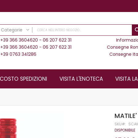
Categorie
+39 366 3604620 - 06 207 622 31
Informazi
CATEGORIE
+39 366 3604620 - 06 207 622 31
Consegne Ro
Vini Cardèto
+39 0763 341286
Consegne Ita
Vini Bianchi
Vini Rosati
Vini Rossi
COSTO SPEDIZIONI
VISITA L'ENOTECA
VISITA L
Kit Degustazione
BAG IN BOX
SOLO SU ROMA - Dame Vino da Tavola
MATILE'
SKU
SCA
DISPONIBILE