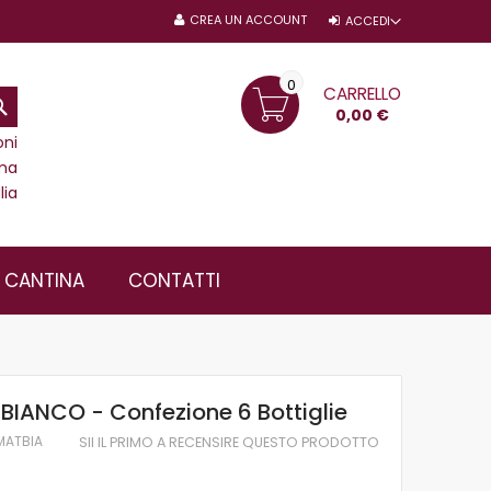
CREA UN ACCOUNT
ACCEDI
0
CARRELLO
CERCA
0,00 €
oni
ma
lia
A CANTINA
CONTATTI
 BIANCO - Confezione 6 Bottiglie
MATBIA
SII IL PRIMO A RECENSIRE QUESTO PRODOTTO