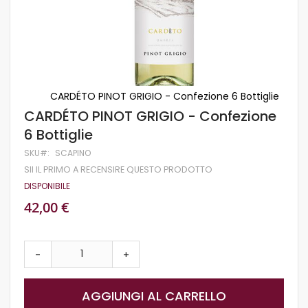
CARDÉTO PINOT GRIGIO - Confezione 6 Bottiglie
Vai
CARDÉTO PINOT GRIGIO - Confezione
all'inizio
6 Bottiglie
della
galleria
SKU
SCAPINO
di
SII IL PRIMO A RECENSIRE QUESTO PRODOTTO
immagini
DISPONIBILE
42,00 €
-
+
AGGIUNGI AL CARRELLO