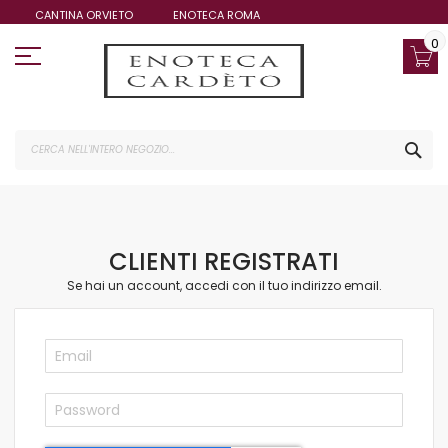
Salta
CANTINA ORVIETO
ENOTECA ROMA
al
contenuto
0
CE
CLIENTI REGISTRATI
Se hai un account, accedi con il tuo indirizzo email.