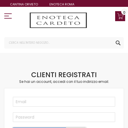
Salta
CANTINA ORVIETO
ENOTECA ROMA
al
contenuto
0
CE
CLIENTI REGISTRATI
Se hai un account, accedi con il tuo indirizzo email.