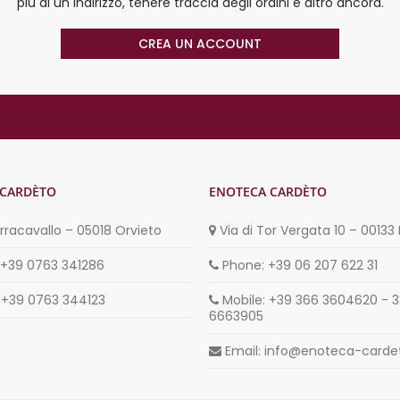
più di un indirizzo, tenere traccia degli ordini e altro ancora.
CREA UN ACCOUNT
 CARDÈTO
ENOTECA CARDÈTO
erracavallo – 05018 Orvieto
Via di Tor Vergata 10 – 0013
 +39 0763 341286
Phone: +39 06 207 622 31
: +39 0763 344123
Mobile: +39 366 3604620 - 3
6663905
Email: info@enoteca-card