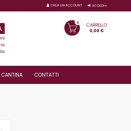
CREA UN ACCOUNT
ACCEDI
0
CARRELLO
CERCA
0,00 €
oni
ma
lia
A CANTINA
CONTATTI