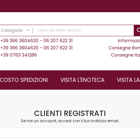
Categorie
+39 366 3604620 - 06 207 622 31
Informazi
CATEGORIE
+39 366 3604620 - 06 207 622 31
Consegne Ro
Vini Cardèto
+39 0763 341286
Consegne Ita
Vini Bianchi
Vini Rosati
Vini Rossi
COSTO SPEDIZIONI
VISITA L'ENOTECA
VISITA L
Kit Degustazione
BAG IN BOX
SOLO SU ROMA - Dame Vino da Tavola
CLIENTI REGISTRATI
Se hai un account, accedi con il tuo indirizzo email.