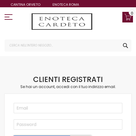
Salta
CANTINA ORVIETO
ENOTECA ROMA
al
contenuto
0
CE
CLIENTI REGISTRATI
Se hai un account, accedi con il tuo indirizzo email.